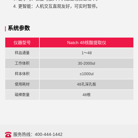
4.
更智能：人机交互直观友好，可实时暂停。
|
系统
参数
仪器型号
Natch 48核酸提取仪
样品通量
1～48
工作体积
30-2000ul
样本体积
≤1000ul
使用耗材
48孔深孔板
磁棒数量
48根
服务热线：400-444-1442